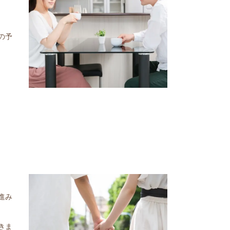
の予
進み
きま