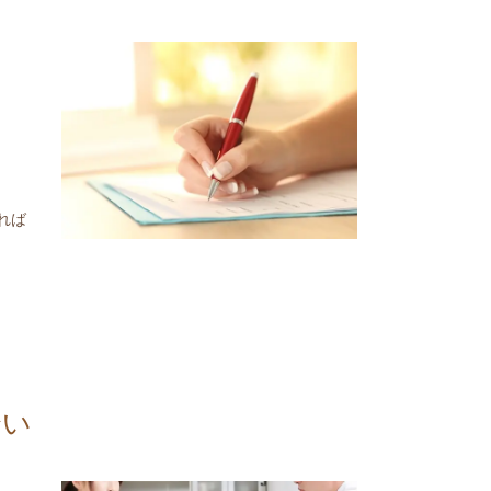
れば
合い